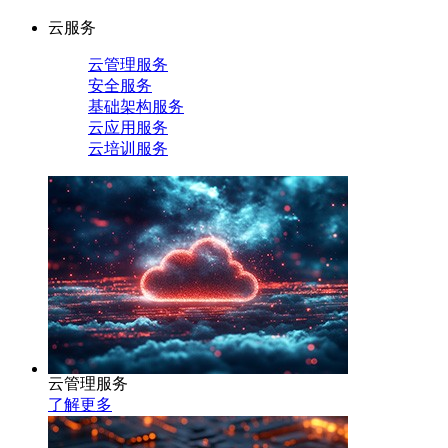
云服务
云管理服务
安全服务
基础架构服务
云应用服务
云培训服务
云管理服务
了解更多