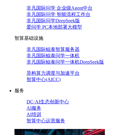
非凡国际问学 企业级Agent中台
非凡国际问学 智能流程工作台
非凡国际问学DeepSeek版
爱问学 PC本地部署大模型
智算基础设施
非凡国际鲲泰智算服务器
非凡国际鲲泰问学一体机
非凡国际鲲泰问学一体机DeepSeek版
异构算力调度与加速平台
智算中心(AICC)
服务
DC·AI生态创新中心
AI服务
AI培训
智算中心运营服务