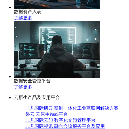
数据资产入表
了解更多
数据安全管控平台
了解更多
云原生产品及应用平台
非凡国际研云 研制一体化工业互联网解决方案
磐云 云原生PaaS平台
非凡国际云印 数字化文印管理平台
非凡国际视讯 融合会议服务平台及应用